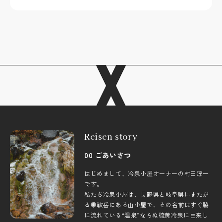
Reisen story
00 ごあいさつ
はじめまして、冷泉小屋オーナーの村田淳一
です。
私たち冷泉小屋は、長野県と岐阜県にまたが
る乗鞍岳にある山小屋で、その名前はすぐ脇
に流れている“温泉”ならぬ硫黄冷泉に由来し